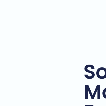
So
Mo