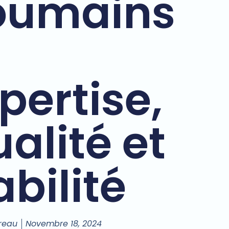
oumains
pertise,
alité et
abilité
reau
Novembre 18, 2024