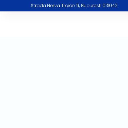
Strada Nerva Traian 9, Bucuresti 031042