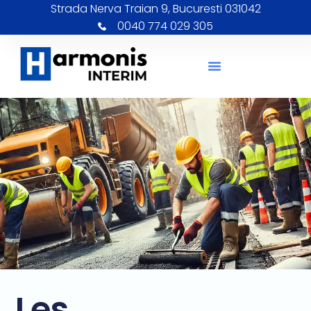
Strada Nerva Traian 9, Bucuresti 031042
0040 774 029 305
Les