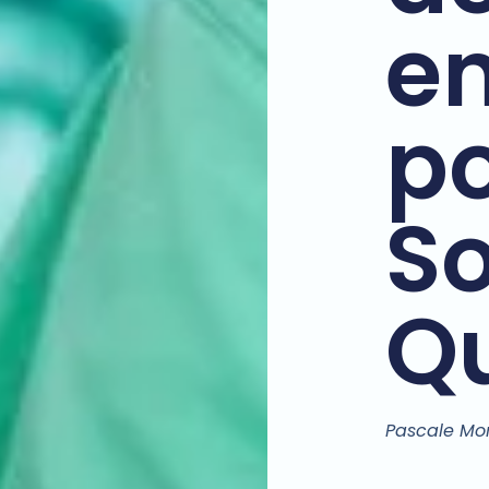
e
p
So
Qu
Pascale Mo