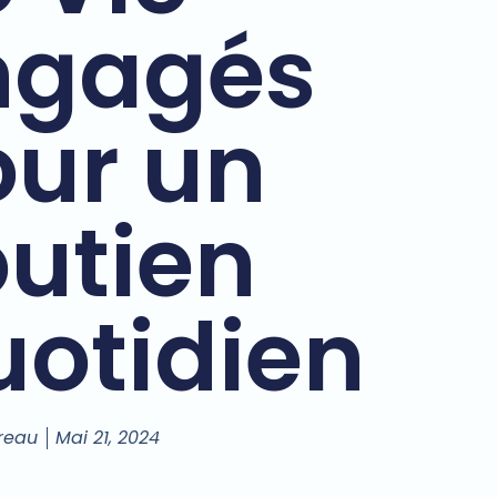
ngagés
our un
utien
otidien
reau
Mai 21, 2024