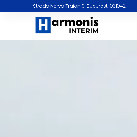
Strada Nerva Traian 9, Bucuresti 031042