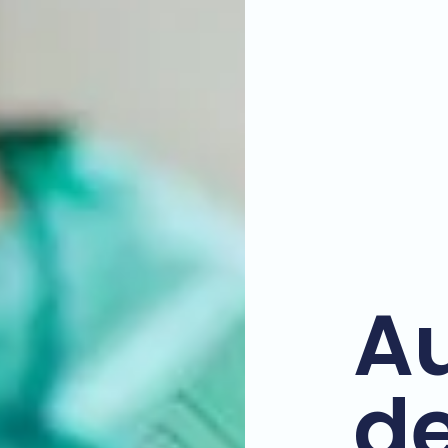
Au
de