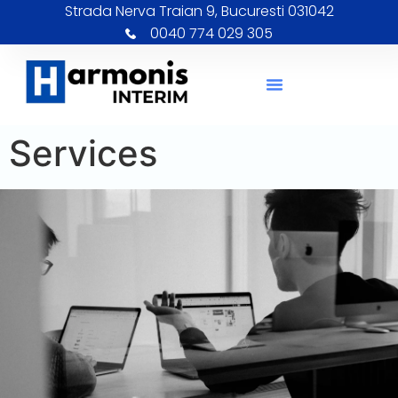
Strada Nerva Traian 9, Bucuresti 031042
0040 774 029 305
Services